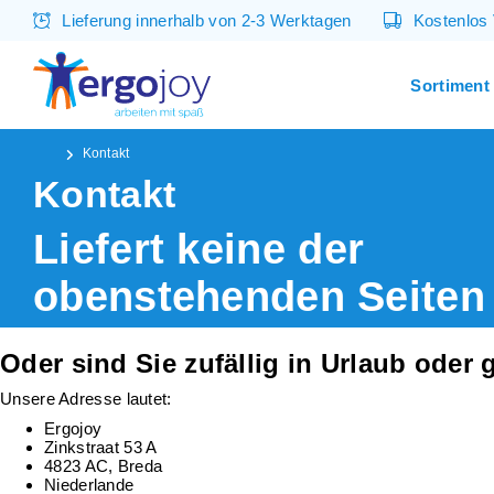
Lieferung innerhalb von 2-3 Werktagen
Kostenlos
Sortiment
Kontakt
Kontakt
Liefert keine der
obenstehenden Seiten
eine Antwort auf Ihre
Oder sind Sie zufällig in Urlaub oder
Frage? Oder möchten
Unsere Adresse lautet:
Sie Ihre Frage lieber
Ergojoy
Zinkstraat 53 A
4823 AC, Breda
persönlich an uns
Niederlande