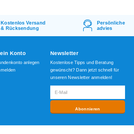
Kostenlos
Versand
Persönliche
&
Rücksendung
advies
ein Konto
Newsletter
undenkonto anlegen
Kostenlose Tipps und Beratung
nmelden
gewünscht? Dann jetzt schnell für
unseren Newsletter anmelden!
Abonnieren