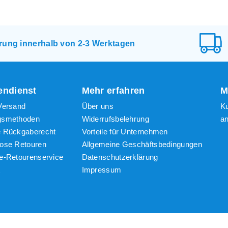
e
erung innerhalb von 2-3 Werktagen
ot
ndienst
Mehr erfahren
M
,
Versand
Über uns
K
gsmethoden
Widerrufsbelehrung
a
e Rückgaberecht
Vorteile für Unternehmen
lose Retouren
Allgemeine Geschäftsbedingungen
ung
e-Retourenservice
Datenschutzerklärung
t
Impressum