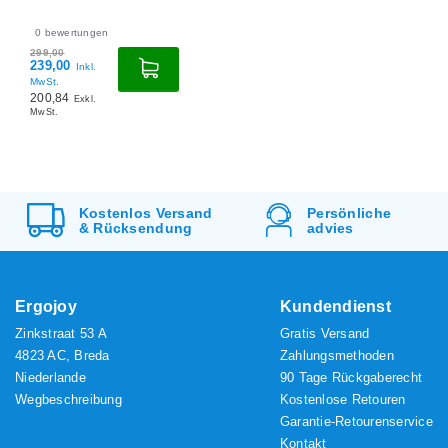
0
bewertungen
299,00
239,00
Inkl.
MwSt.
200,84
Exkl.
MwSt.
Kostenlos
Versand
Persönliche
&
Rücksendung
advies
Ergojoy
Kundendienst
Zinkstraat 53 A
Gratis Versand
4823 AC, Breda
Zahlungsmethoden
Niederlande
90 Tage Rückgaberecht
Wegbeschreibung
Kostenlose Retouren
Garantie-Retourenservice
Kontakt