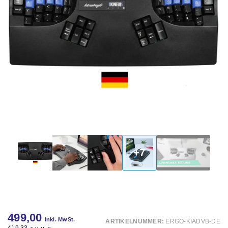
+7
499,00
Inkl. MwSt.
ARTIKELNUMMER:
ERGO-KIADVB-DE
419,33