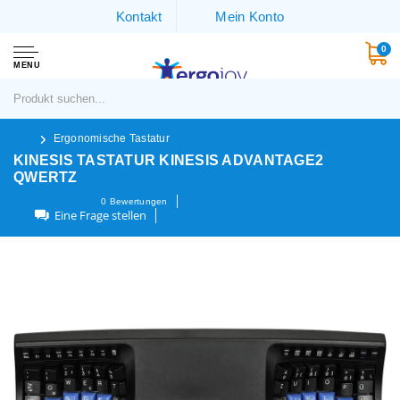
Kontakt
Mein Konto
0
MENU
Ergonomische Tastatur
KINESIS TASTATUR KINESIS ADVANTAGE2
QWERTZ
0
Bewertungen
Eine Frage stellen