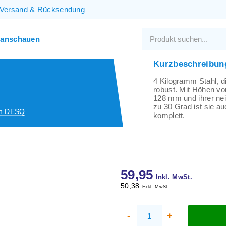
Versand
&
Rücksendung
 anschauen
Kurzbeschreibun
4 Kilogramm Stahl, d
robust. Mit Höhen vo
128 mm und ihrer nei
zu 30 Grad ist sie a
on DESQ
komplett.
59,95
Inkl. MwSt.
50,38
Exkl. MwSt.
-
+