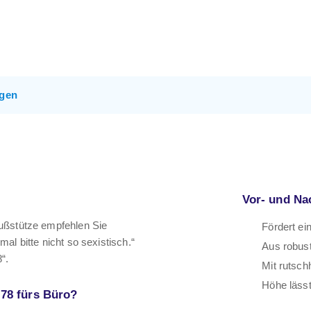
gen
Vor- und Na
Fußstütze empfehlen Sie
Fördert ei
al bitte nicht so sexistisch.“
Aus robust
“.
Mit ruts
Höhe lässt
078 fürs Büro?