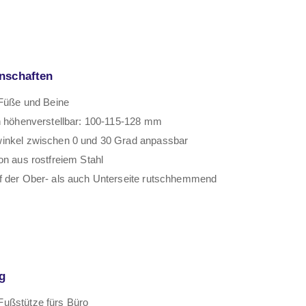
nschaften
 Füße und Beine
n höhenverstellbar: 100-115-128 mm
inkel zwischen 0 und 30 Grad anpassbar
on aus rostfreiem Stahl
f der Ober- als auch Unterseite rutschhemmend
g
Fußstütze fürs Büro