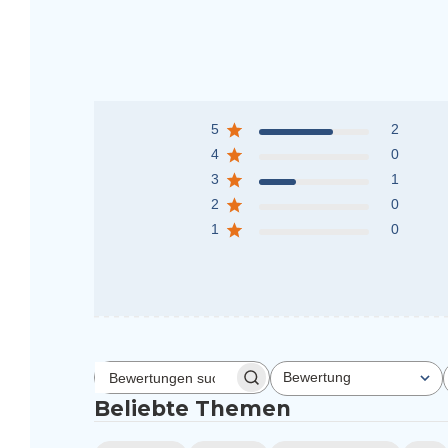
5
2
4
0
3
1
2
0
1
0
Bewertung
Bewertungen
Alle Bewertungen
suchen
Beliebte Themen