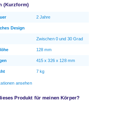
on (Kurzform)
uer
2 Jahre
ches Design
Zwischen 0 und 30 Grad
Höhe
128 mm
gen
415 x 326 x 128 mm
cht
7 kg
ikationen ansehen
 dieses Produkt für meinen Körper?