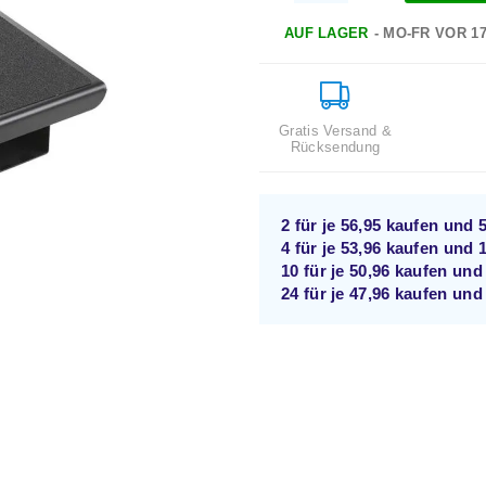
AUF LAGER
- MO-FR VOR 1
Gratis Versand &
Rücksendung
2 für je
56,95
kaufen und
4 für je
53,96
kaufen und
10 für je
50,96
kaufen un
24 für je
47,96
kaufen un