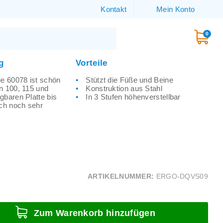
Kontakt
Mein Konto
0
g
Vorteile
ie 60078 ist schön
Stützt die Füße und Beine
n 100, 115 und
Konstruktion aus Stahl
gbaren Platte bis
In 3 Stufen höhenverstellbar
uch noch sehr
ARTIKELNUMMER:
ERGO-DQVS09
Zum Warenkorb hinzufügen