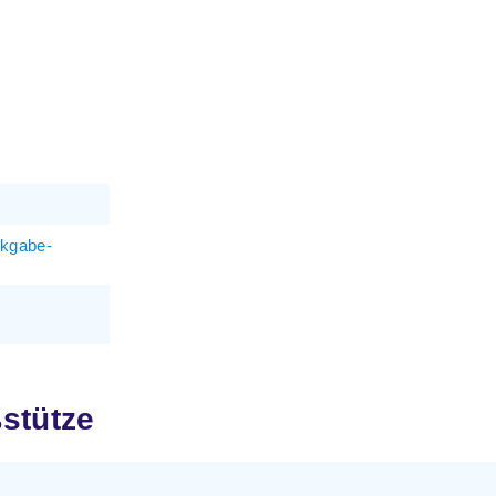
ckgabe-
stütze