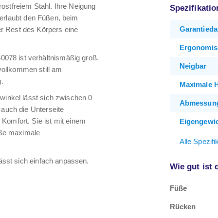
ostfreiem Stahl. Ihre Neigung
Spezifikati
ze erlaubt den Füßen, beim
Garantieda
r Rest des Körpers eine
Ergonomis
078 ist verhältnismäßig groß.
Neigbar
vollkommen still am
g.
Maximale 
swinkel lässt sich zwischen 0
Abmessun
 auch die Unterseite
Komfort. Sie ist mit einem
Eigengewi
üße maximale
Alle Spezif
lässt sich einfach anpassen.
Wie gut ist
Füße
Rücken