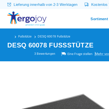
Lieferung innerhalb von 2-3 Werktagen
Kostenlos
Sortiment
Fußstütze
DESQ 60078 Fußstütze
DESQ 60078 FUSSSTÜTZE
Eine Frage stellen
Mehr v
3
Bewertungen