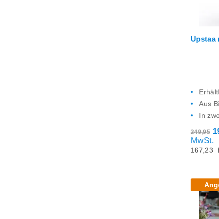
Upstaa 
Erhält
Aus B
In zwe
1
249,95
MwSt.
167,23
Ang