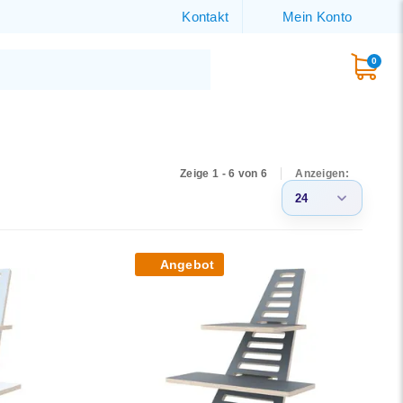
Kontakt
Mein Konto
0
Zeige 1 - 6 von 6
Anzeigen:
24
3
Angebot
6
9
12
15
18