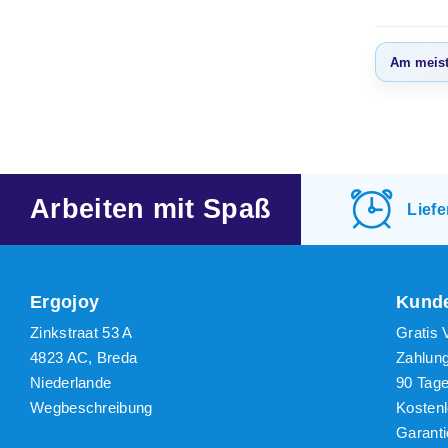
Am meist
Am m
ange
Neues
Niedr
Arbeiten mit Spaß
Lief
Höchs
Ergojoy
Kunde
Zinkstraat 53 A
Gratis 
4823 AC, Breda
Zahlun
Niederlande
90 Tag
Wegbeschreibung
Kosten
Garanti