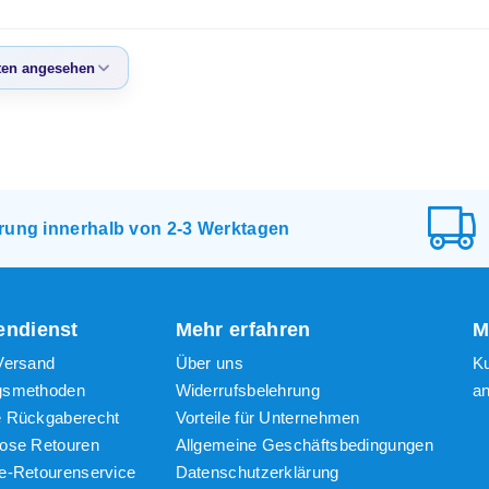
en angesehen
eisten
sehen
te Produkte
igster Preis
erung innerhalb von 2-3 Werktagen
ter Preis
ndienst
Mehr erfahren
M
Versand
Über uns
K
gsmethoden
Widerrufsbelehrung
a
e Rückgaberecht
Vorteile für Unternehmen
lose Retouren
Allgemeine Geschäftsbedingungen
e-Retourenservice
Datenschutzerklärung