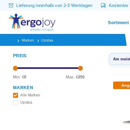
Lieferung innerhalb von 2-3 Werktagen
Kostenlos
Sortiment
Marken
Upstaa
PREIS
Am meist
Am m
ange
Min: €
0
Max: €
250
Ang
Neues
MARKEN
Niedr
Alle Marken
Upstaa
Höchs