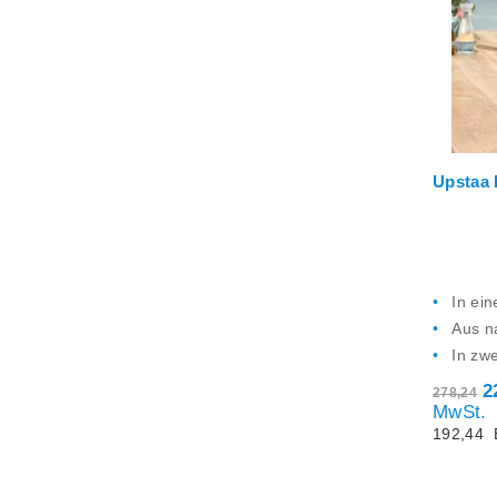
Upstaa
In ei
Aus n
In zwe
2
278,24
MwSt.
192,44