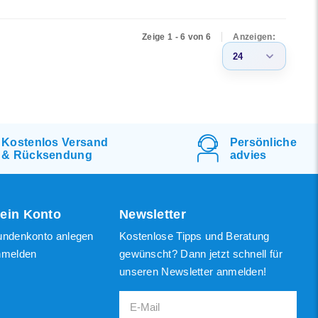
Zeige 1 - 6 von 6
Anzeigen:
24
3
6
9
Kostenlos
Versand
Persönliche
&
Rücksendung
advies
12
15
18
ein Konto
Newsletter
21
undenkonto anlegen
Kostenlose Tipps und Beratung
24
nmelden
gewünscht? Dann jetzt schnell für
unseren Newsletter anmelden!