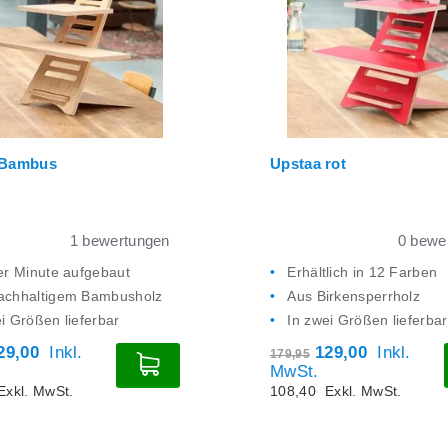
 Bambus
Upstaa rot
1
bewertungen
0
bewer
ner Minute aufgebaut
Erhältlich in 12 Farben
achhaltigem Bambusholz
Aus Birkensperrholz
i Größen lieferbar
In zwei Größen lieferbar
29,00
Inkl.
129,00
Inkl.
179,95
MwSt.
Exkl. MwSt.
108,40
Exkl. MwSt.