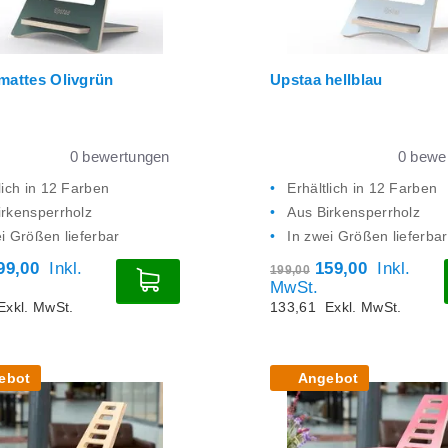
mattes Olivgrün
Upstaa hellblau
0
bewertungen
0
bewer
lich in 12 Farben
Erhältlich in 12 Farben
irkensperrholz
Aus Birkensperrholz
i Größen lieferbar
In zwei Größen lieferbar
99,00
Inkl.
159,00
Inkl.
199,00
MwSt.
Exkl. MwSt.
133,61
Exkl. MwSt.
ebot
Angebot