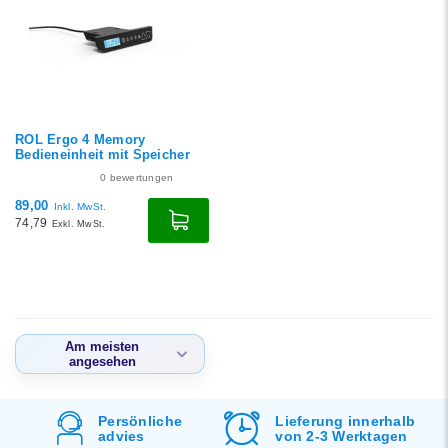
Niedrigster Preis
Höchster Preis
ROL Ergo 4 Memory
Bedieneinheit mit Speicher
0
bewertungen
89,00
Inkl. MwSt.
74,79
Exkl. MwSt.
Am meisten
angesehen
Am meisten
angesehen
d
Persönliche
Lieferung innerhalb
advies
von 2-3 Werktagen
Neueste Produkte