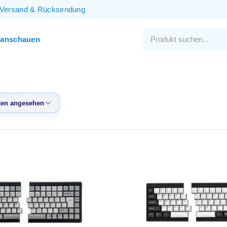
Versand
&
Rücksendung
 anschauen
en angesehen
eisten
sehen
te Produkte
igster Preis
ter Preis