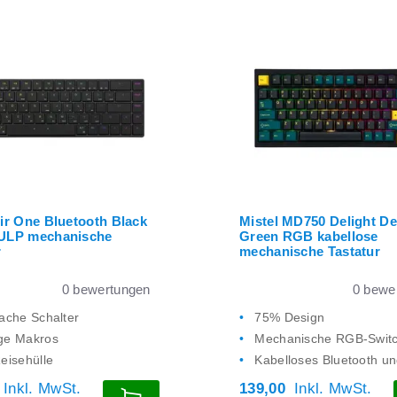
Air One Bluetooth Black
Mistel MD750 Delight De
 ULP mechanische
Green RGB kabellose
r
mechanische Tastatur
0
bewertungen
0
bewer
lache Schalter
75% Design
ige Makros
Mechanische RGB-Swit
Reisehülle
Kabelloses Bluetooth u
Inkl. MwSt.
139,00
Inkl. MwSt.