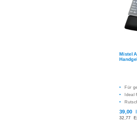
Mistel A
Handgel
Für ge
Ideal
Rutsc
39,00
32,77
E