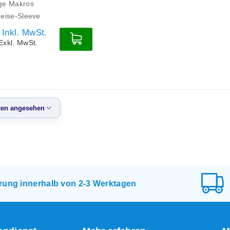
ige Makros
Reise-Sleeve
Inkl. MwSt.
Exkl. MwSt.
en angesehen
eisten
sehen
te Produkte
igster Preis
erung innerhalb von 2-3 Werktagen
ter Preis