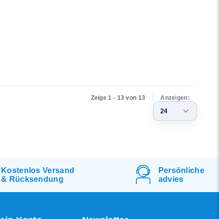
Zeige 1 - 13 von 13
Anzeigen:
24
3
6
9
Kostenlos
Versand
Persönliche
&
Rücksendung
advies
12
15
18