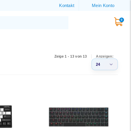
Kontakt
Mein Konto
0
Zeige 1 - 13 von 13
Anzeigen:
24
3
6
9
12
15
18