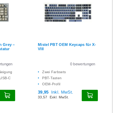
n Grey –
Mistel PBT OEM Keycaps für X-
statur
VIII
tungen
0
bewertungen
 Neigung
Zwei Farbsets
 USB-C
PBT-Tasten
OEM-Profil
39,95
Inkl. MwSt.
33,57
Exkl. MwSt.