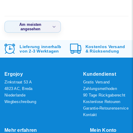
Am meisten
angesehen
Am meisten
angesehen
Lieferung innerhalb
Kostenlos
Versand
von 2-3 Werktagen
&
Rücksendung
Neueste Produkte
Niedrigster Preis
Höchster Preis
Ergojoy
Kundendienst
Zinkstraat 53 A
Gratis Versand
4823 AC, Breda
Zahlungsmethoden
Niederlande
90 Tage Rückgaberecht
Wegbeschreibung
Kostenlose Retouren
Garantie-Retourenservice
Kontakt
Mehr erfahren
Mein Konto