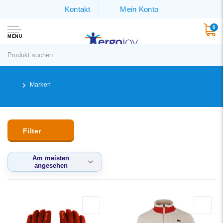
Kontakt
Mein Konto
0
MENU
Marken
Filter
Am meisten
angesehen
Am meisten
angesehen
Neueste Produkte