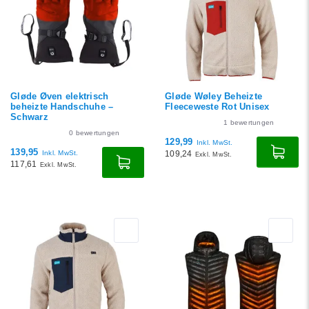
Niedrigster Preis
Höchster Preis
Gløde Øven elektrisch
Gløde Wøley Beheizte
beheizte Handschuhe –
Fleeceweste Rot Unisex
Schwarz
1
bewertungen
0
bewertungen
129,99
Inkl. MwSt.
139,95
Inkl. MwSt.
109,24
Exkl. MwSt.
117,61
Exkl. MwSt.