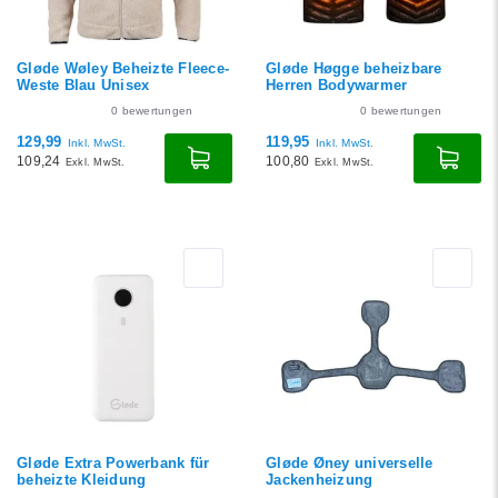
Gløde Wøley Beheizte Fleece-
Gløde Høgge beheizbare
Weste Blau Unisex
Herren Bodywarmer
0
bewertungen
0
bewertungen
129,99
119,95
Inkl. MwSt.
Inkl. MwSt.
109,24
100,80
Exkl. MwSt.
Exkl. MwSt.
Gløde Extra Powerbank für
Gløde Øney universelle
beheizte Kleidung
Jackenheizung