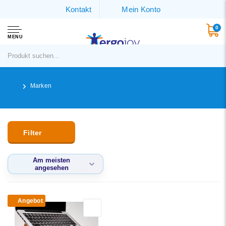
Kontakt
Mein Konto
0
MENU
Marken
Filter
Am meisten
angesehen
Am meisten
angesehen
Angebot
Neueste Produkte