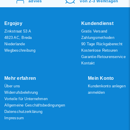
advies
von 2-3 Werktagen
Neueste Produkte
Niedrigster Preis
Höchster Preis
Ergojoy
Kundendienst
Zinkstraat 53 A
Gratis Versand
4823 AC, Breda
Zahlungsmethoden
Niederlande
90 Tage Rückgaberecht
Wegbeschreibung
Kostenlose Retouren
Garantie-Retourenservice
Kontakt
Mehr erfahren
Mein Konto
Über uns
Kundenkonto anlegen
Widerrufsbelehrung
anmelden
Vorteile für Unternehmen
Allgemeine Geschäftsbedingungen
Datenschutzerklärung
Impressum