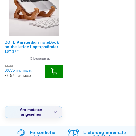
Niedrigster Preis
Höchster Preis
BOTL Amsterdam noteBook
on the ledge Laptopständer
10"-17"
5
bewertungen
44,95
39,95
Inkl. MwSt.
33,57
Exkl. MwSt.
Am meisten
angesehen
Am meisten
angesehen
d
Persönliche
Lieferung innerhalb