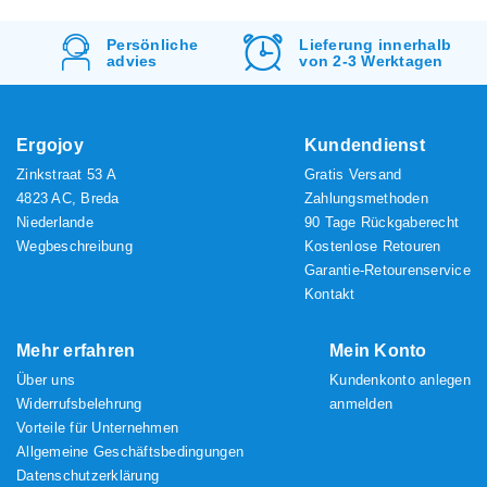
he
Lieferung innerhalb
Kostenlos
Versa
von 2-3 Werktagen
&
Rücksendung
Ergojoy
Kundendienst
Zinkstraat 53 A
Gratis Versand
4823 AC, Breda
Zahlungsmethoden
Niederlande
90 Tage Rückgaberecht
Wegbeschreibung
Kostenlose Retouren
Garantie-Retourenservice
Kontakt
Mehr erfahren
Mein Konto
Über uns
Kundenkonto anlegen
Widerrufsbelehrung
anmelden
Vorteile für Unternehmen
Allgemeine Geschäftsbedingungen
Datenschutzerklärung