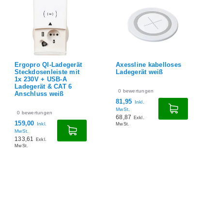
ät
Axessline kabelloses
Ergopro QI-
t
Ladegerät weiß
Ladesteckdose mit 1x
230V + USB-A
Ladegerät & CAT 6
0
bewertungen
Anschluss
81,95
Inkl.
MwSt.
0
bewertungen
68,87
Exkl.
159,00
Inkl.
MwSt.
MwSt.
133,61
Exkl.
MwSt.