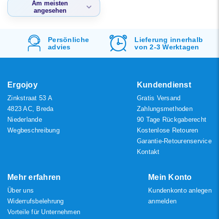
Niedrigster Preis
Am meisten
angesehen
Höchster Preis
Am meisten
angesehen
d
Persönliche
Lieferung innerhalb
advies
von 2-3 Werktagen
Neueste Produkte
Niedrigster Preis
Höchster Preis
Ergojoy
Kundendienst
Zinkstraat 53 A
Gratis Versand
4823 AC, Breda
Zahlungsmethoden
Niederlande
90 Tage Rückgaberecht
Wegbeschreibung
Kostenlose Retouren
Garantie-Retourenservice
Kontakt
Mehr erfahren
Mein Konto
Über uns
Kundenkonto anlegen
Widerrufsbelehrung
anmelden
Vorteile für Unternehmen