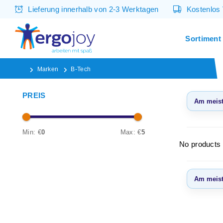
Lieferung innerhalb von 2-3 Werktagen
Kostenlos
Sortiment
Marken
B-Tech
PREIS
Am meist
Am m
ange
Min: €
0
Max: €
5
No products 
Neues
Niedr
Am meist
Höchs
Am m
ange