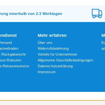
te Produkte
igster Preis
erung innerhalb von 2-3 Werktagen
ter Preis
ndienst
Mehr erfahren
M
Versand
Über uns
K
gsmethoden
Widerrufsbelehrung
a
e Rückgaberecht
Vorteile für Unternehmen
lose Retouren
Allgemeine Geschäftsbedingungen
e-Retourenservice
Datenschutzerklärung
t
Impressum