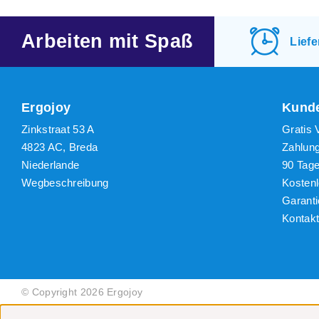
Neues
Niedr
Arbeiten mit Spaß
Lief
Höchs
Ergojoy
Kunde
Zinkstraat 53 A
Gratis 
4823 AC, Breda
Zahlun
Niederlande
90 Tag
Wegbeschreibung
Kosten
Garanti
Kontak
© Copyright 2026 Ergojoy