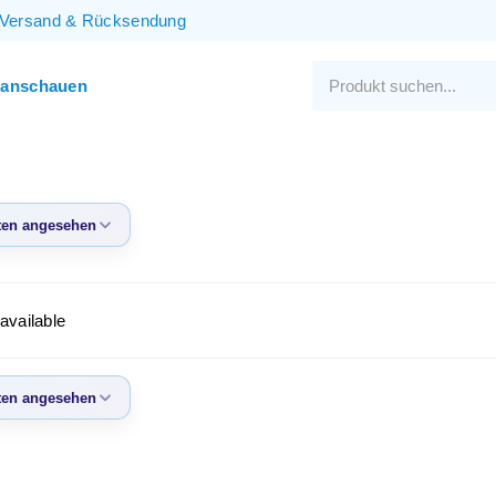
Versand
&
Rücksendung
 anschauen
en angesehen
eisten
sehen
available
te Produkte
igster Preis
en angesehen
ter Preis
eisten
sehen