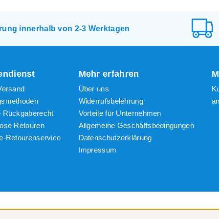
te Produkte
igster Preis
erung innerhalb von 2-3 Werktagen
ter Preis
ndienst
Mehr erfahren
M
Versand
Über uns
K
gsmethoden
Widerrufsbelehrung
a
e Rückgaberecht
Vorteile für Unternehmen
lose Retouren
Allgemeine Geschäftsbedingungen
e-Retourenservice
Datenschutzerklärung
t
Impressum