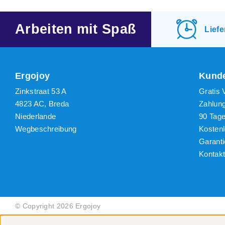
Neues
Niedr
Arbeiten mit Spaß
Lief
Höchs
Ergojoy
Kunde
Zinkstraat 53 A
Gratis 
4823 AC, Breda
Zahlun
Niederlande
90 Tag
Wegbeschreibung
Kosten
Garanti
Kontak
© Copyright 2026 Ergojoy