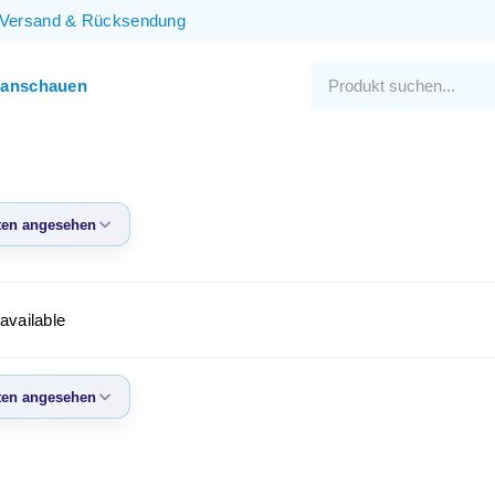
Versand
&
Rücksendung
 anschauen
en angesehen
eisten
sehen
available
te Produkte
igster Preis
en angesehen
ter Preis
eisten
sehen