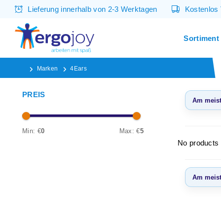
Lieferung innerhalb von 2-3 Werktagen
Kostenlos
Sortiment
Marken
4Ears
PREIS
Am meist
Am m
ange
Min: €
0
Max: €
5
No products 
Neues
Niedr
Am meist
Höchs
Am m
ange