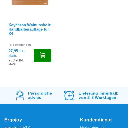
Keychron Walnussholz
Handballenauflage für
K4
0
bewertungen
27,95
Inkl.
MwSt.
23,49
Exkl.
MwSt.
Lieferung innerhalb
Kostenlos
Versand
von 2-3 Werktagen
&
Rücksendung
Ergojoy
Kundendienst
Zinkstraat 53 A
Gratis Versand