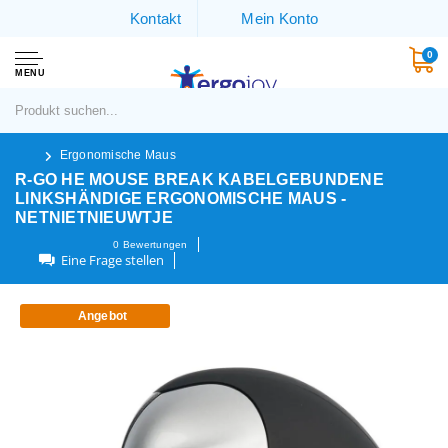
Kontakt
Mein Konto
0
MENU
Ergonomische Maus
R-GO HE MOUSE BREAK KABELGEBUNDENE
LINKSHÄNDIGE ERGONOMISCHE MAUS -
NETNIETNIEUWTJE
0
Bewertungen
Eine Frage stellen
Angebot