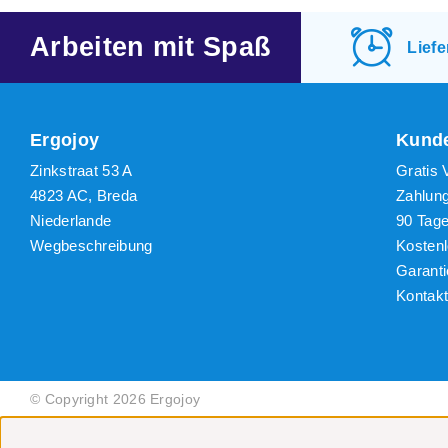
Niedr
Arbeiten mit Spaß
Lief
Höchs
Ergojoy
Kunde
Zinkstraat 53 A
Gratis 
4823 AC, Breda
Zahlun
Niederlande
90 Tag
Wegbeschreibung
Kosten
Garanti
Kontak
© Copyright 2026 Ergojoy