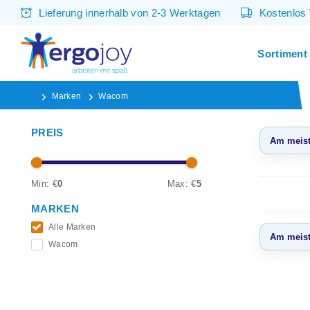
Lieferung innerhalb von 2-3 Werktagen
Kostenlos
Sortiment
Marken
Wacom
PREIS
Am meist
Am m
ange
Min: €
0
Max: €
5
Neues
MARKEN
Niedr
Alle Marken
Am meist
Wacom
Höchs
Am m
ange
Neues