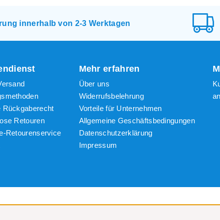
igster Preis
erung innerhalb von 2-3 Werktagen
ter Preis
ndienst
Mehr erfahren
M
Versand
Über uns
K
gsmethoden
Widerrufsbelehrung
a
e Rückgaberecht
Vorteile für Unternehmen
lose Retouren
Allgemeine Geschäftsbedingungen
e-Retourenservice
Datenschutzerklärung
t
Impressum