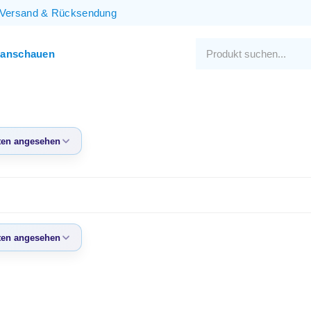
Versand
&
Rücksendung
 anschauen
en angesehen
eisten
sehen
te Produkte
igster Preis
en angesehen
ter Preis
eisten
sehen
te Produkte